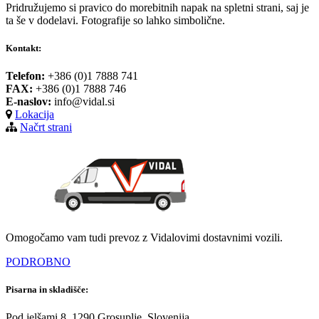
Pridružujemo si pravico do morebitnih napak na spletni strani, saj je
ta še v dodelavi. Fotografije so lahko simbolične.
Kontakt:
Telefon:
+386 (0)1 7888 741
FAX:
+386 (0)1 7888 746
E-naslov:
info@vidal.si
Lokacija
Načrt strani
Omogočamo vam tudi prevoz z Vidalovimi dostavnimi vozili.
PODROBNO
Pisarna in skladišče:
Pod jelšami 8, 1290 Grosuplje, Slovenija