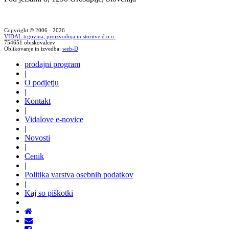
Copyright © 2006 - 2026
VIDAL trgovina, proizvodnja in storitve d.o.o.
754651 obiskovalcev
Oblikovanje in izvedba:
web-D
prodajni program
|
O podjetju
|
Kontakt
|
Vidalove e-novice
|
Novosti
|
Cenik
|
Politika varstva osebnih podatkov
|
Kaj so piškotki