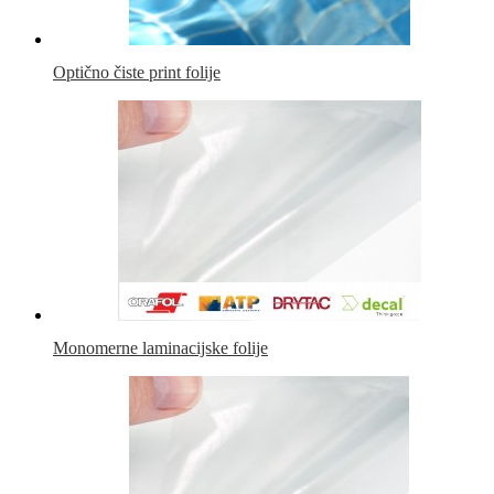
Optično čiste print folije
Monomerne laminacijske folije