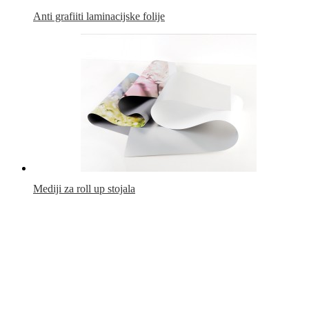
Anti grafiiti laminacijske folije
Mediji za roll up stojala