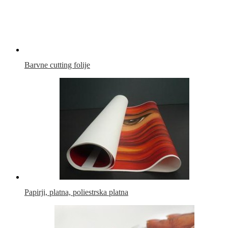
Barvne cutting folije
Papirji, platna, poliestrska platna