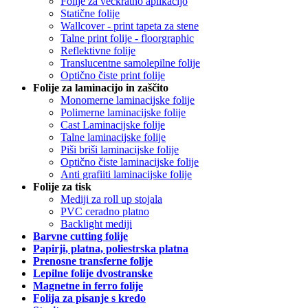
Folije za večkratno aplikacijo
Statične folije
Wallcover - print tapeta za stene
Talne print folije - floorgraphic
Reflektivne folije
Translucentne samolepilne folije
Optično čiste print folije
Folije za laminacijo in zaščito
Monomerne laminacijske folije
Polimerne laminacijske folije
Cast Laminacijske folije
Talne laminacijske folije
Piši briši laminacijske folije
Optično čiste laminacijske folije
Anti grafiiti laminacijske folije
Folije za tisk
Mediji za roll up stojala
PVC ceradno platno
Backlight mediji
Barvne cutting folije
Papirji, platna, poliestrska platna
Prenosne transferne folije
Lepilne folije dvostranske
Magnetne in ferro folije
Folija za pisanje s kredo