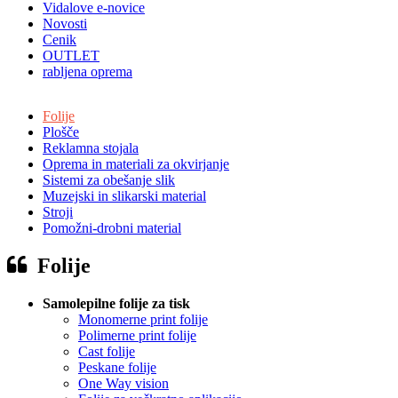
Vidalove e-novice
Novosti
Cenik
OUTLET
rabljena oprema
Folije
Plošče
Reklamna stojala
Oprema in materiali za okvirjanje
Sistemi za obešanje slik
Muzejski in slikarski material
Stroji
Pomožni-drobni material
Folije
Samolepilne folije za tisk
Monomerne print folije
Polimerne print folije
Cast folije
Peskane folije
One Way vision